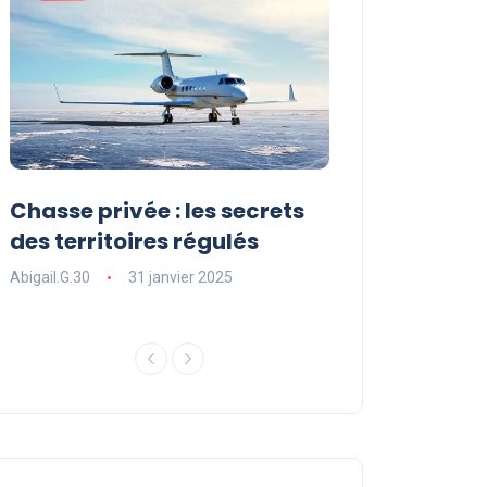
Chasse privée : les secrets
Les sports ext
des territoires régulés
une expérienc
souffle
Abigail.G.30
31 janvier 2025
Abigail.G.30
31 ja