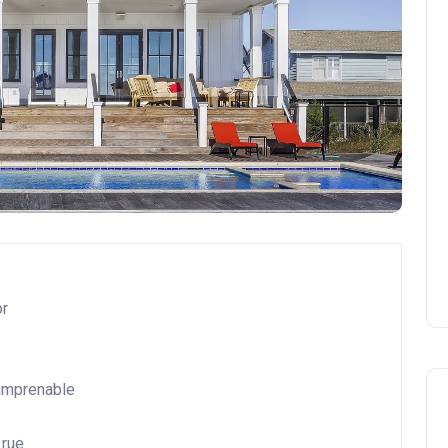
or
imprenable
Voyages et Destinations Exclusives
 rue