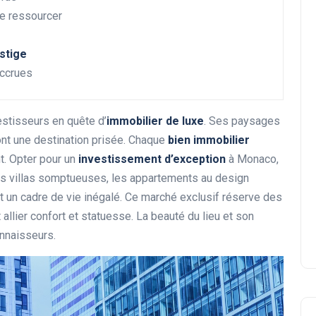
e ressourcer
stige
accrues
estisseurs en quête d’
immobilier de luxe
. Ses paysages
Cours de surf privé : vivez
nt une destination prisée. Chaque
bien immobilier
une expérience inoubliable
t. Opter pour un
investissement d’exception
à Monaco,
sur notre côte
 Les villas somptueuses, les appartements au design
 un cadre de vie inégalé. Ce marché exclusif réserve des
Abigail.G.30
30 janvier 2025
allier confort et statuesse. La beauté du lieu et son
nnaisseurs.