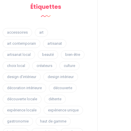
Étiquettes
accessoires
art
art contemporain
artisanat
artisanat local
beauté
bien-être
choix local
créateurs
culture
design d'intérieur
design intérieur
décoration intérieure
découverte
découverte locale
détente
expérience locale
expérience unique
gastronomie
haut de gamme