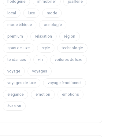
horlogerie
immobilier
joaillerie
local
luxe
mode
mode éthique
oenologie
premium
relaxation
région
spas de luxe
style
technologie
tendances
vin
voitures de luxe
voyage
voyages
voyages de luxe
voyage émotionnel
élégance
émotion
émotions
évasion