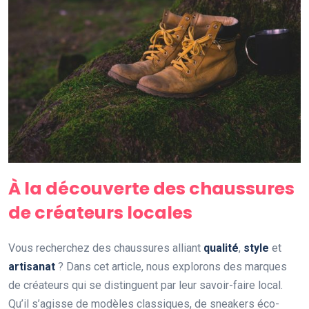
À la découverte des chaussures
de créateurs locales
Vous recherchez des chaussures alliant
qualité
,
style
et
artisanat
? Dans cet article, nous explorons des marques
de créateurs qui se distinguent par leur savoir-faire local.
Qu’il s’agisse de modèles classiques, de sneakers éco-