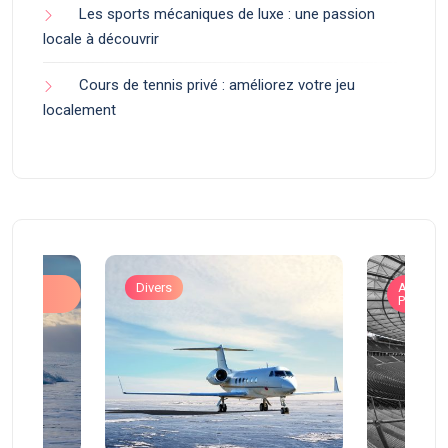
Les sports mécaniques de luxe : une passion
locale à découvrir
Cours de tennis privé : améliorez votre jeu
localement
ons
Divers
Art de V
Prestigi