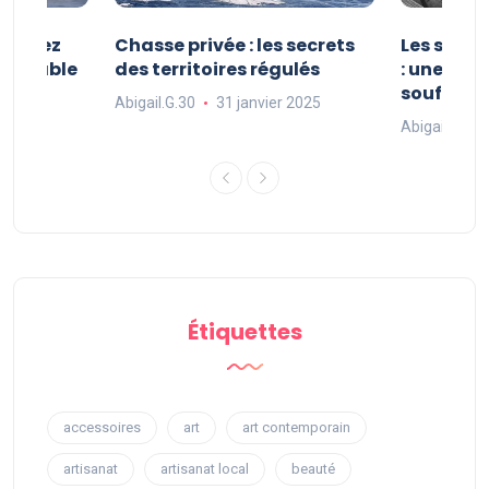
 : vivez
Chasse privée : les secrets
Les sport
oubliable
des territoires régulés
: une exp
souffle
Abigail.G.30
31 janvier 2025
 2025
Abigail.G.30
Étiquettes
accessoires
art
art contemporain
artisanat
artisanat local
beauté