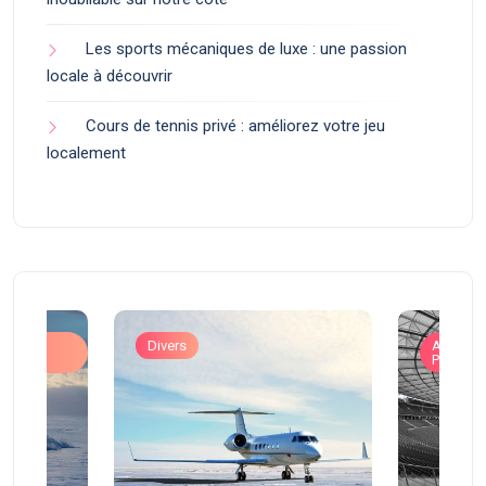
Les sports mécaniques de luxe : une passion
locale à découvrir
Cours de tennis privé : améliorez votre jeu
localement
ons
Divers
Art de V
Prestigi