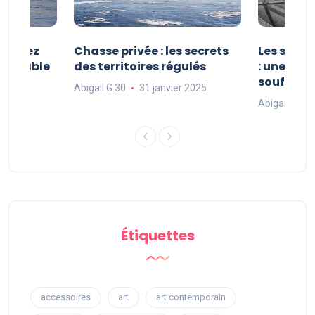
 : vivez
Chasse privée : les secrets
Les sport
oubliable
des territoires régulés
: une exp
souffle
Abigail.G.30
31 janvier 2025
 2025
Abigail.G.30
Étiquettes
accessoires
art
art contemporain