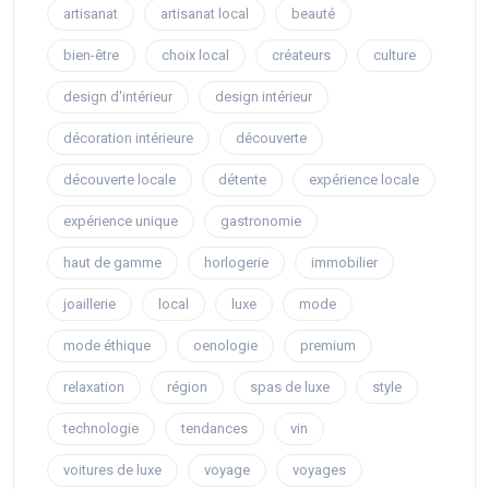
artisanat
artisanat local
beauté
bien-être
choix local
créateurs
culture
design d'intérieur
design intérieur
décoration intérieure
découverte
découverte locale
détente
expérience locale
expérience unique
gastronomie
haut de gamme
horlogerie
immobilier
joaillerie
local
luxe
mode
mode éthique
oenologie
premium
relaxation
région
spas de luxe
style
technologie
tendances
vin
voitures de luxe
voyage
voyages