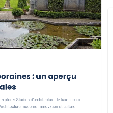
Voyages et Destinations Exclusives
poraines : un aperçu
Cours de surf privé : vivez
une expérience inoubliable
ales
sur notre côte
Abigail.G.30
30 janvier 2025
 explorer Studios d’architecture de luxe locaux
Architecture moderne : innovation et culture