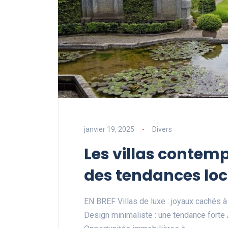
janvier 19, 2025
Divers
Les villas contem
des tendances loc
EN BREF Villas de luxe : joyaux cachés à
Design minimaliste : une tendance forte 