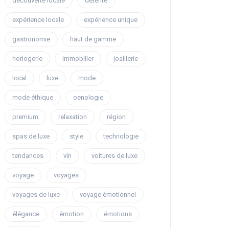
découverte locale
détente
expérience locale
expérience unique
gastronomie
haut de gamme
horlogerie
immobilier
joaillerie
local
luxe
mode
mode éthique
oenologie
premium
relaxation
région
spas de luxe
style
technologie
tendances
vin
voitures de luxe
voyage
voyages
voyages de luxe
voyage émotionnel
élégance
émotion
émotions