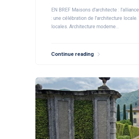
EN BREF Maisons d'architecte : l’alliance
: une célébration de l'architecture local
locales. Architecture moderne…
Continue reading