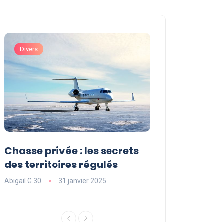
Divers
Art de Vivre et Exp
Chasse privée : les secrets
Les sports ext
des territoires régulés
une expérienc
souffle
Abigail.G.30
31 janvier 2025
Abigail.G.30
31 ja