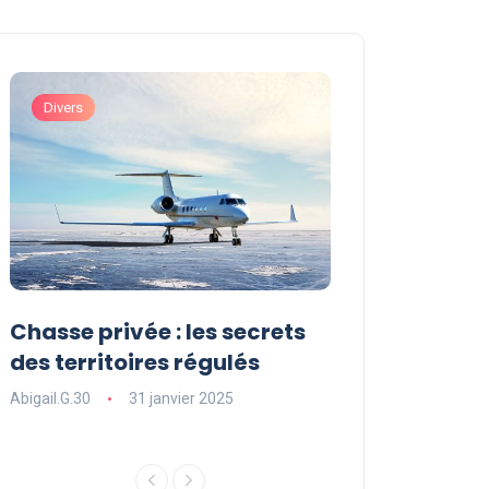
Divers
Art de Vivre et Exp
Chasse privée : les secrets
Les sports ext
des territoires régulés
une expérienc
souffle
Abigail.G.30
31 janvier 2025
Abigail.G.30
31 ja