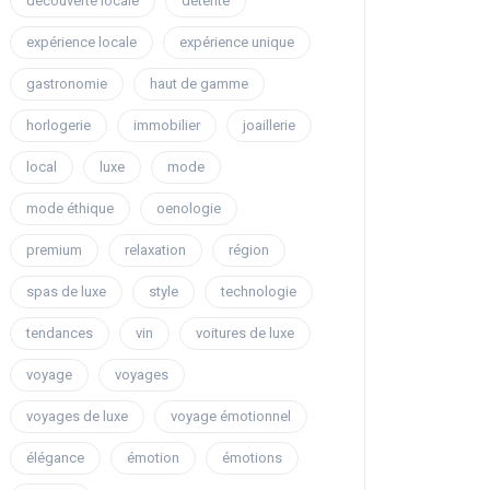
découverte locale
détente
expérience locale
expérience unique
gastronomie
haut de gamme
horlogerie
immobilier
joaillerie
local
luxe
mode
mode éthique
oenologie
premium
relaxation
région
spas de luxe
style
technologie
tendances
vin
voitures de luxe
voyage
voyages
voyages de luxe
voyage émotionnel
élégance
émotion
émotions