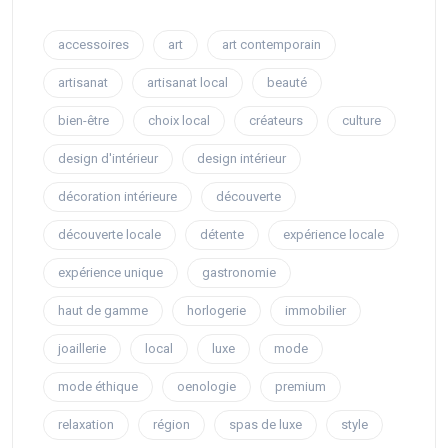
accessoires
art
art contemporain
artisanat
artisanat local
beauté
bien-être
choix local
créateurs
culture
design d'intérieur
design intérieur
décoration intérieure
découverte
découverte locale
détente
expérience locale
expérience unique
gastronomie
haut de gamme
horlogerie
immobilier
joaillerie
local
luxe
mode
mode éthique
oenologie
premium
relaxation
région
spas de luxe
style