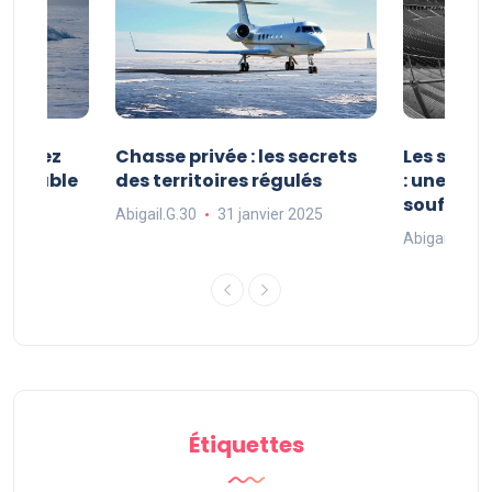
 : vivez
Chasse privée : les secrets
Les sport
oubliable
des territoires régulés
: une exp
souffle
Abigail.G.30
31 janvier 2025
 2025
Abigail.G.30
Étiquettes