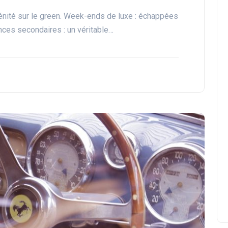
énité sur le green. Week-ends de luxe : échappées
ces secondaires : un véritable…