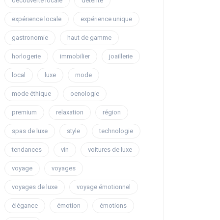
découverte locale
détente
expérience locale
expérience unique
gastronomie
haut de gamme
horlogerie
immobilier
joaillerie
local
luxe
mode
mode éthique
oenologie
premium
relaxation
région
spas de luxe
style
technologie
tendances
vin
voitures de luxe
voyage
voyages
voyages de luxe
voyage émotionnel
élégance
émotion
émotions