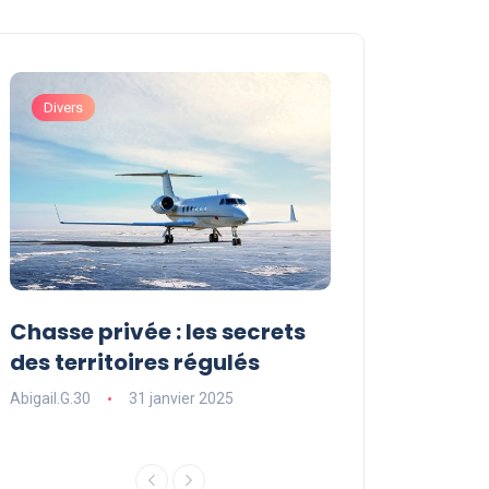
Divers
Art de Vivre et Exp
Chasse privée : les secrets
Les sports ext
des territoires régulés
une expérienc
souffle
Abigail.G.30
31 janvier 2025
Abigail.G.30
31 ja