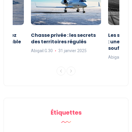
 : vivez
Chasse privée : les secrets
Les sport
oubliable
des territoires régulés
: une exp
souffle
Abigail.G.30
31 janvier 2025
 2025
Abigail.G.30
Étiquettes