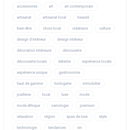
accessoires
art
art contemporain
artisanat
artisanat local
beauté
bien-être
choix local
créateurs
culture
design d'intérieur
design intérieur
décoration intérieure
découverte
découverte locale
détente
expérience locale
expérience unique
gastronomie
haut de gamme
horlogerie
immobilier
joaillerie
local
luxe
mode
mode éthique
oenologie
premium
relaxation
région
spas de luxe
style
technologie
tendances
vin