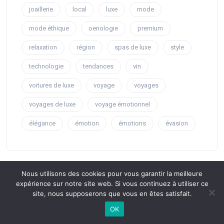
joaillerie
local
luxe
mode
mode éthique
oenologie
premium
relaxation
région
spas de luxe
style
technologie
tendances
vin
voitures de luxe
voyage
voyages
voyages de luxe
voyage émotionnel
élégance
émotion
émotions
évasion
Nous utilisons des cookies pour vous garantir la meilleure
expérience sur notre site web. Si vous continuez à utiliser ce
Informations
site, nous supposerons que vous en êtes satisfait.
OK