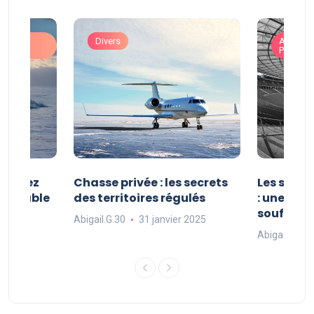
ons
Divers
Art de V
Prestigi
 : vivez
Chasse privée : les secrets
Les sport
oubliable
des territoires régulés
: une exp
souffle
Abigail.G.30
31 janvier 2025
 2025
Abigail.G.30