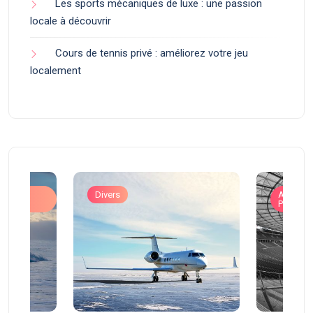
Les sports mécaniques de luxe : une passion
locale à découvrir
Cours de tennis privé : améliorez votre jeu
localement
ons
Divers
Art de V
Prestigi