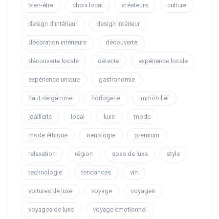
bien-être
choix local
créateurs
culture
design d'intérieur
design intérieur
décoration intérieure
découverte
découverte locale
détente
expérience locale
expérience unique
gastronomie
haut de gamme
horlogerie
immobilier
joaillerie
local
luxe
mode
mode éthique
oenologie
premium
relaxation
région
spas de luxe
style
technologie
tendances
vin
voitures de luxe
voyage
voyages
voyages de luxe
voyage émotionnel