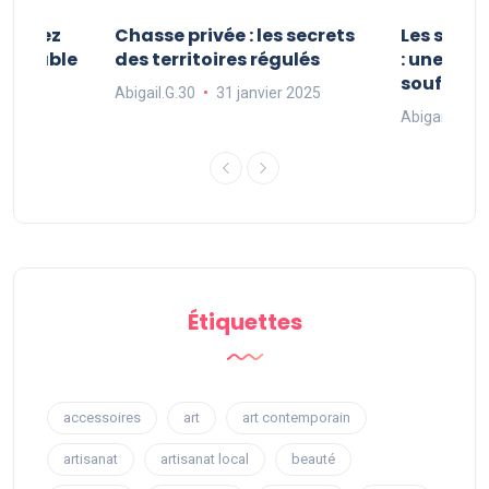
 : vivez
Chasse privée : les secrets
Les sport
oubliable
des territoires régulés
: une exp
souffle
Abigail.G.30
31 janvier 2025
 2025
Abigail.G.30
Étiquettes
accessoires
art
art contemporain
artisanat
artisanat local
beauté