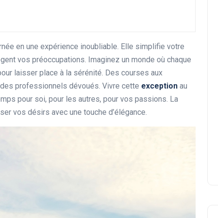
née en une expérience inoubliable. Elle simplifie votre
lègent vos préoccupations. Imaginez un monde où chaque
pour laisser place à la sérénité. Des courses aux
r des professionnels dévoués. Vivre cette
exception
au
Cours de surf privé : vivez
temps pour soi, pour les autres, pour vos passions. La
une expérience inoubliable
aliser vos désirs avec une touche d’élégance.
sur notre côte
Abigail.G.30
30 janvier 2025