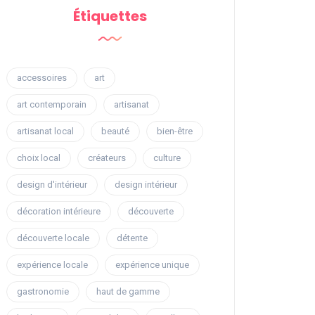
Étiquettes
accessoires
art
art contemporain
artisanat
artisanat local
beauté
bien-être
choix local
créateurs
culture
design d'intérieur
design intérieur
décoration intérieure
découverte
découverte locale
détente
expérience locale
expérience unique
gastronomie
haut de gamme