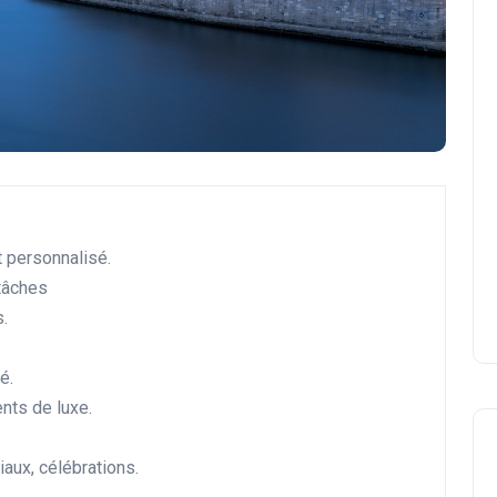
t personnalisé.
tâches
.
é.
nts de luxe.
aux, célébrations.
Voyages et Destinations Exclusives