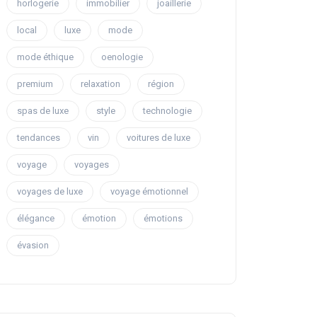
horlogerie
immobilier
joaillerie
local
luxe
mode
mode éthique
oenologie
premium
relaxation
région
spas de luxe
style
technologie
tendances
vin
voitures de luxe
voyage
voyages
voyages de luxe
voyage émotionnel
élégance
émotion
émotions
évasion