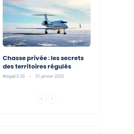
Chasse privée : les secrets
Les sports ext
des territoires régulés
une expérienc
souffle
Abigail.G.30
31 janvier 2025
Abigail.G.30
31 ja