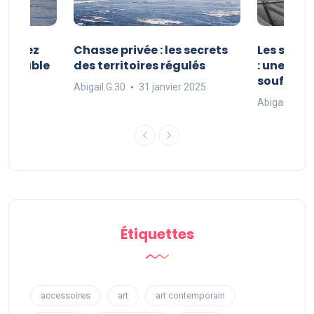
 : vivez
Chasse privée : les secrets
Les sport
oubliable
des territoires régulés
: une exp
souffle
Abigail.G.30
31 janvier 2025
 2025
Abigail.G.30
Étiquettes
accessoires
art
art contemporain