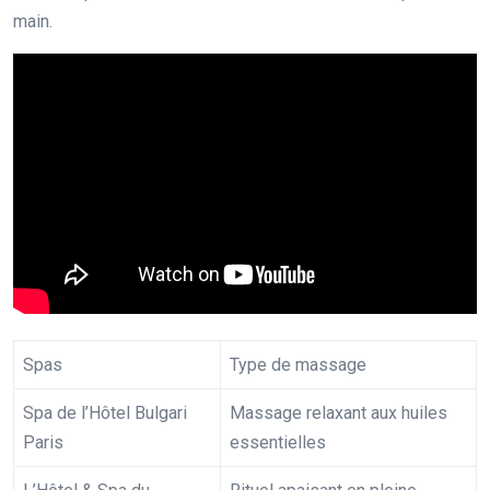
main.
Spas
Type de massage
Spa de l’Hôtel Bulgari
Massage relaxant aux huiles
Paris
essentielles