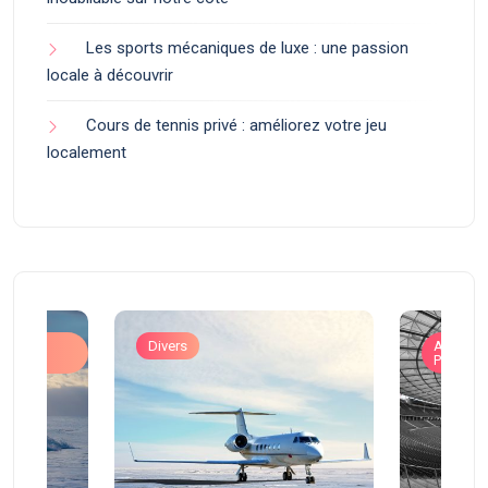
Les sports mécaniques de luxe : une passion
locale à découvrir
Cours de tennis privé : améliorez votre jeu
localement
ons
Divers
Art de V
Prestigi