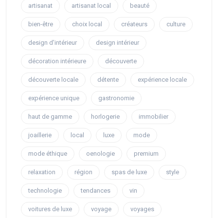
artisanat
artisanat local
beauté
bien-être
choix local
créateurs
culture
design d'intérieur
design intérieur
décoration intérieure
découverte
découverte locale
détente
expérience locale
expérience unique
gastronomie
haut de gamme
horlogerie
immobilier
joaillerie
local
luxe
mode
mode éthique
oenologie
premium
relaxation
région
spas de luxe
style
technologie
tendances
vin
voitures de luxe
voyage
voyages