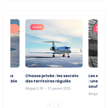
ons
Divers
Art de V
Prestigi
 : vivez
Chasse privée : les secrets
Les sport
oubliable
des territoires régulés
: une exp
souffle
Abigail.G.30
31 janvier 2025
 2025
Abigail.G.30