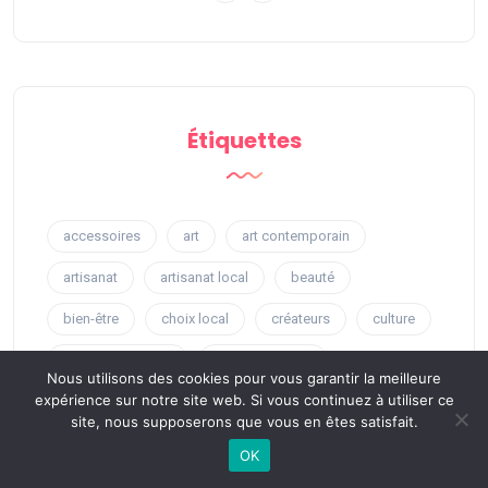
Étiquettes
accessoires
art
art contemporain
artisanat
artisanat local
beauté
bien-être
choix local
créateurs
culture
design d'intérieur
design intérieur
Nous utilisons des cookies pour vous garantir la meilleure
expérience sur notre site web. Si vous continuez à utiliser ce
décoration intérieure
découverte
site, nous supposerons que vous en êtes satisfait.
découverte locale
détente
expérience locale
OK
expérience unique
gastronomie