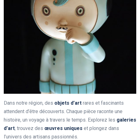
Dans notre région, des
objets d’art
rares et fascinants
attendent d’être découverts. Chaque pièce raconte une
histoire, un voyage à travers le temps. Explorez les
galeries
d’art
, trouvez des
œuvres uniques
et plongez dans
l’univers des artisans passionnés.