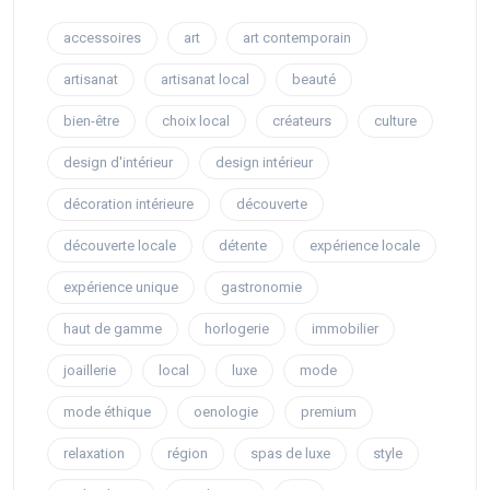
accessoires
art
art contemporain
artisanat
artisanat local
beauté
bien-être
choix local
créateurs
culture
design d'intérieur
design intérieur
décoration intérieure
découverte
découverte locale
détente
expérience locale
expérience unique
gastronomie
haut de gamme
horlogerie
immobilier
joaillerie
local
luxe
mode
mode éthique
oenologie
premium
relaxation
région
spas de luxe
style