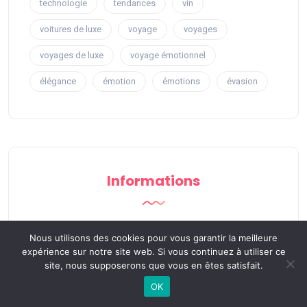
technologie
tendances
vin
voitures de luxe
voyage
voyages
voyages de luxe
voyage émotionnel
élégance
émotion
émotions
évasion
Informations
Nous utilisons des cookies pour vous garantir la meilleure
Contactez-nous
expérience sur notre site web. Si vous continuez à utiliser ce
site, nous supposerons que vous en êtes satisfait.
Sitemap
OK