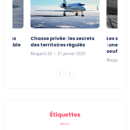
 : vivez
Chasse privée : les secrets
Les sport
oubliable
des territoires régulés
: une exp
souffle
Abigail.G.30
31 janvier 2025
 2025
Abigail.G.30
Étiquettes