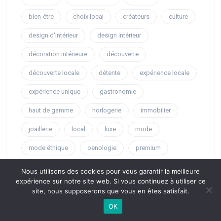
bien-être
choix local
créateurs
culture
design d'intérieur
design intérieur
décoration intérieure
découverte
découverte locale
détente
expérience locale
expérience unique
gastronomie
haut de gamme
horlogerie
immobilier
joaillerie
local
luxe
mode
mode éthique
oenologie
premium
relaxation
région
spas de luxe
style
Nous utilisons des cookies pour vous garantir la meilleure
expérience sur notre site web. Si vous continuez à utiliser ce
technologie
tendances
vin
site, nous supposerons que vous en êtes satisfait.
voitures de luxe
voyage
voyages
OK