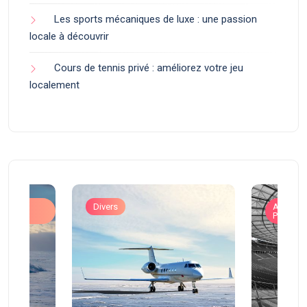
Les sports mécaniques de luxe : une passion
locale à découvrir
Cours de tennis privé : améliorez votre jeu
localement
ons
Divers
Art de V
Prestigi