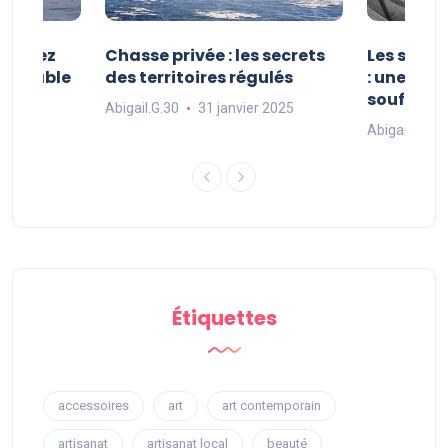
 : vivez
Chasse privée : les secrets
Les sport
oubliable
des territoires régulés
: une exp
souffle
Abigail.G.30
31 janvier 2025
 2025
Abigail.G.30
Étiquettes
accessoires
art
art contemporain
artisanat
artisanat local
beauté