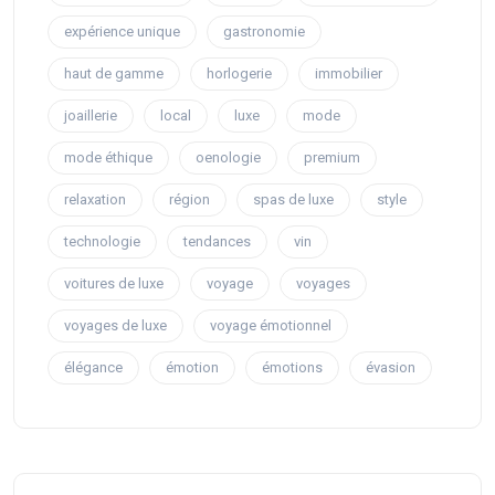
expérience unique
gastronomie
haut de gamme
horlogerie
immobilier
joaillerie
local
luxe
mode
mode éthique
oenologie
premium
relaxation
région
spas de luxe
style
technologie
tendances
vin
voitures de luxe
voyage
voyages
voyages de luxe
voyage émotionnel
élégance
émotion
émotions
évasion