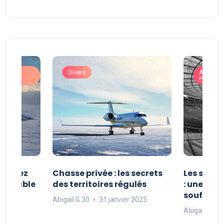
ons
Divers
Art de V
Prestigi
 : vivez
Chasse privée : les secrets
Les sport
oubliable
des territoires régulés
: une exp
souffle
Abigail.G.30
31 janvier 2025
 2025
Abigail.G.30