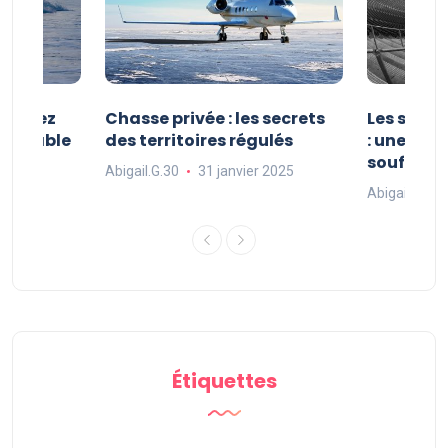
 : vivez
Chasse privée : les secrets
Les sport
oubliable
des territoires régulés
: une exp
souffle
Abigail.G.30
31 janvier 2025
 2025
Abigail.G.30
Étiquettes