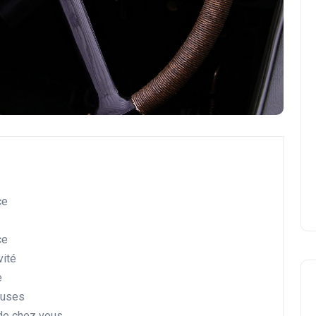
ce
ce
vité
e
euses
Voyages et Destinations Exclusives
 de chez vous