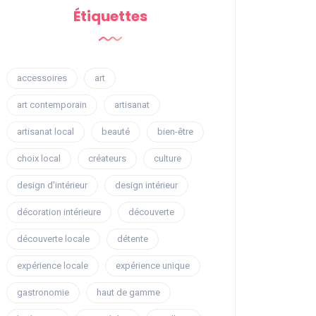
Étiquettes
accessoires
art
art contemporain
artisanat
artisanat local
beauté
bien-être
choix local
créateurs
culture
design d'intérieur
design intérieur
décoration intérieure
découverte
découverte locale
détente
expérience locale
expérience unique
gastronomie
haut de gamme