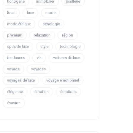
horlogerie
immobilier
joaillerie
local
luxe
mode
mode éthique
oenologie
premium
relaxation
région
spas de luxe
style
technologie
tendances
vin
voitures de luxe
voyage
voyages
voyages de luxe
voyage émotionnel
élégance
émotion
émotions
évasion