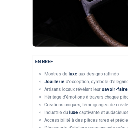
EN BREF
Montres de
luxe
aux designs raffinés
Joaillerie
d’exception, symbole d’élégan
Artisans locaux révélant leur
savoir-faire
Héritage d’émotions à travers chaque piè
Créations uniques, témoignages de créati
Industrie du
luxe
captivante et audacieus
Accessibilité à des pièces rares et préci
Découverte d’ateliers passionnants près