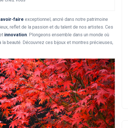
avoir-faire
exceptionnel, ancré dans notre patrimoine
eux, reflet de la passion et du talent de nos artistes. Ces
et
innovation
. Plongeons ensemble dans un monde où
 à la beauté. Découvrez ces bijoux et montres précieuses,
Cours de surf privé : vivez
une expérience inoubliable
sur notre côte
Abigail.G.30
30 janvier 2025