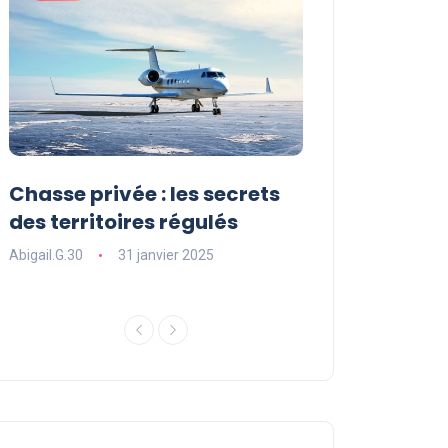
Chasse privée : les secrets
Les sports ext
des territoires régulés
une expérienc
souffle
Abigail.G.30
31 janvier 2025
Abigail.G.30
31 ja