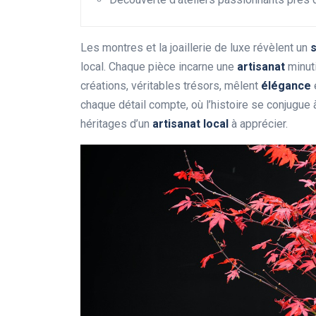
Les montres et la joaillerie de luxe révèlent un
s
local. Chaque pièce incarne une
artisanat
minuti
créations, véritables trésors, mêlent
élégance
chaque détail compte, où l’histoire se conjugue
héritages d’un
artisanat local
à apprécier.