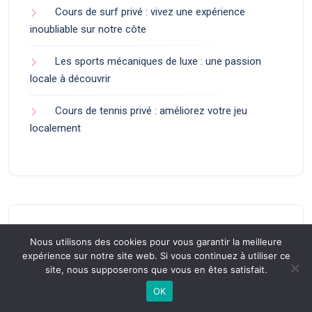
Cours de surf privé : vivez une expérience
inoubliable sur notre côte
Les sports mécaniques de luxe : une passion
locale à découvrir
Cours de tennis privé : améliorez votre jeu
localement
Nous utilisons des cookies pour vous garantir la meilleure
ons
Divers
Art de V
expérience sur notre site web. Si vous continuez à utiliser ce
Prestigi
site, nous supposerons que vous en êtes satisfait.
OK