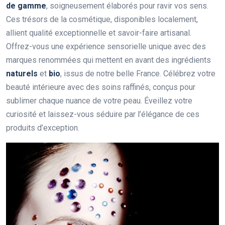
de gamme
, soigneusement élaborés pour ravir vos sens.
Ces trésors de la cosmétique, disponibles localement,
allient qualité exceptionnelle et savoir-faire artisanal.
Offrez-vous une expérience sensorielle unique avec des
marques renommées qui mettent en avant des ingrédients
naturels
et
bio
, issus de notre belle France. Célébrez votre
beauté intérieure avec des soins raffinés, conçus pour
sublimer chaque nuance de votre peau. Éveillez votre
curiosité et laissez-vous séduire par l’élégance de ces
produits d’exception.