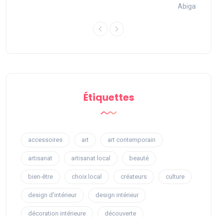
 2025
Abigail.G.30
Étiquettes
accessoires
art
art contemporain
artisanat
artisanat local
beauté
bien-être
choix local
créateurs
culture
design d'intérieur
design intérieur
décoration intérieure
découverte